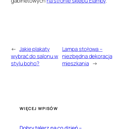
gabinetowych
na stronie sklepu Elampy
.
←
Jakie plakaty
Lampa stołowa –
wybrać do salonu w
niezbędna dekoracja
stylu boho?
mieszkania
→
WIĘCEJ WPISÓW
Dobry talerz na co dzień –