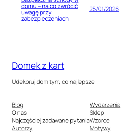
domu – na co zwrócić
25/01/2026
uwagę przy
zabezpieczeniach
Domek z kart
Udekoruj dom tym, co najlepsze
Blog
Wydarzenia
O nas
Sklep
Najczęściej zadawane pytania
Wzorce
Autorzy
Motywy