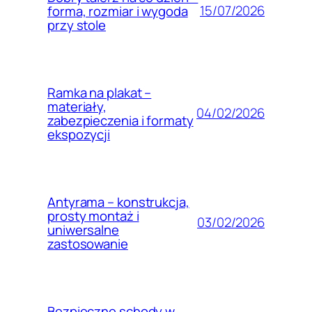
15/07/2026
forma, rozmiar i wygoda
przy stole
Ramka na plakat –
materiały,
04/02/2026
zabezpieczenia i formaty
ekspozycji
Antyrama – konstrukcja,
prosty montaż i
03/02/2026
uniwersalne
zastosowanie
Bezpieczne schody w