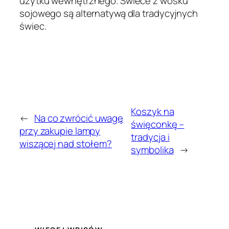
użytku wewnętrznego. Świece z wosku
sojowego są alternatywą dla tradycyjnych
świec.
Koszyk na
←
Na co zwrócić uwagę
święconkę –
przy zakupie lampy
tradycja i
wiszącej nad stołem?
symbolika
→