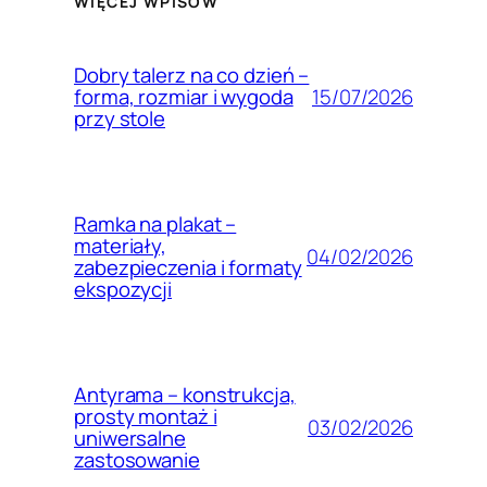
WIĘCEJ WPISÓW
Dobry talerz na co dzień –
15/07/2026
forma, rozmiar i wygoda
przy stole
Ramka na plakat –
materiały,
04/02/2026
zabezpieczenia i formaty
ekspozycji
Antyrama – konstrukcja,
prosty montaż i
03/02/2026
uniwersalne
zastosowanie