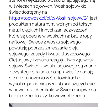
w świecach sojowych. Wosk sojowy do
świec dostępny na
https://topwosk.pl/pl/c/Wosk-sojowy/24
jest
produktem naturalnym, wolnym od toksyn,
metali ciężkich i innych zanieczyszczeń,
które są obecne w woskach na bazie ropy
naftowej. Świece z wosku sojowego
powstają poprzez zmieszanie oleju
sojowego, zasady i kwasu tłuszczowego.
Olej sojowy i zasada reagują, tworząc wosk
sojowy. Świece z wosku sojowego są znane
z czystego spalania, co sprawia, że nadają
się do stosowania w środowiskach o
wysokim poziomie pyłu lub unoszących się
w powietrzu chemikaliów. Świece sojowe są
bezpieczne do użytku wewnętrznego.