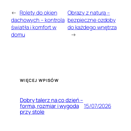
←
Rolety do okien
Obrazy z naturą –
dachowych – kontrola
bezpieczne ozdoby
światła i komfort w
do każdego wnętrza
domu
→
WIĘCEJ WPISÓW
Dobry talerz na co dzień –
15/07/2026
forma, rozmiar i wygoda
przy stole